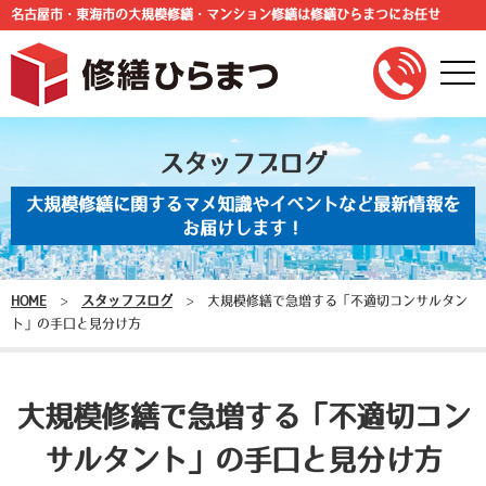
名古屋市・東海市の大規模修繕・マンション修繕は修繕ひらまつにお任せ
togg
navi
スタッフブログ
大規模修繕に関するマメ知識やイベントなど最新情報を
お届けします！
HOME
>
スタッフブログ
>
大規模修繕で急増する「不適切コンサルタン
ト」の手口と見分け方
大規模修繕で急増する「不適切コン
サルタント」の手口と見分け方