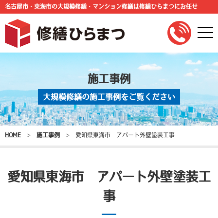
名古屋市・東海市の大規模修繕・マンション修繕は修繕ひらまつにお任せ
togg
navi
施工事例
大規模修繕の施工事例をご覧ください
HOME
>
施工事例
>
愛知県東海市 アパート外壁塗装工事
愛知県東海市 アパート外壁塗装工
事