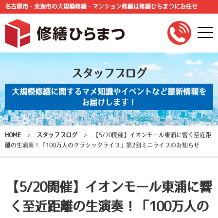
名古屋市・東海市の大規模修繕・マンション修繕は修繕ひらまつにお任せ
togg
navi
スタッフブログ
大規模修繕に関するマメ知識やイベントなど最新情報を
お届けします！
HOME
>
スタッフブログ
>
【5/20開催】イオンモール東浦に響く至近距
離の生演奏！「100万人のクラシックライブ」第2回ミニライブのお知らせ
【5/20開催】イオンモール東浦に響
く至近距離の生演奏！「100万人の