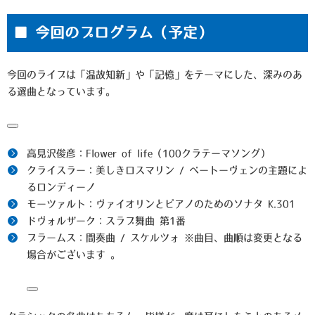
■ 今回のプログラム（予定）
今回のライブは「温故知新」や「記憶」をテーマにした、深みのあ
る選曲となっています
。
高見沢俊彦：Flower of life（100クラテーマソング）
クライスラー：美しきロスマリン / ベートーヴェンの主題によ
るロンディーノ
モーツァルト：ヴァイオリンとピアノのためのソナタ K.301
ドヴォルザーク：スラブ舞曲 第1番
ブラームス：間奏曲 / スケルツォ
※曲目、曲順は変更となる
場合がございます
。