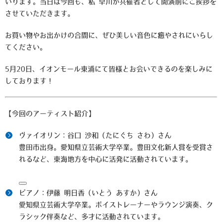
いります。当日は今回も、私 早川が共催者として開演前にご挨拶を
させていただきます。
お買い物やお出かけの合間に、ぜひ美しい音色に癒やされにいらし
てください。
5月20日、イオンモール東浦にて皆様とお会いできるのを楽しみに
しております！
【今回のアーティスト紹介】
ヴァイオリン：谷口 沙和（たにぐち さわ）さん
豊田市出身。愛知県立芸術大学卒業。豊田文化新人賞を受賞さ
れるなど、東海地方を中心に活発に活動されています
。
ピアノ：伊藤 明日香（いとう あすか）さん
愛知県立芸術大学卒業。ボイストレーナーやラウンジ演奏、ク
ラシック伴奏など、多才に活動されています
。