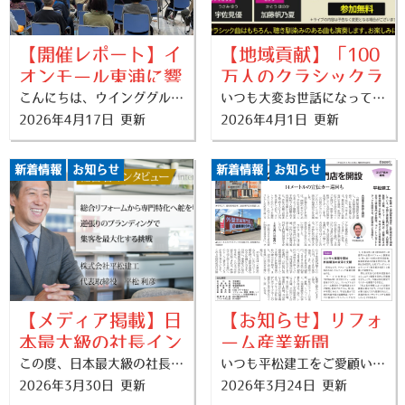
【開催レポート】イ
【地域貢献】「100
オンモール東浦に響
万人のクラシックラ
く本格音色！「100
こんにちは、ウインググループ広報担当です！ 本日は、弊社が新たにスポンサー（共催）として参画いたしました「100万人のクラシックライブ」の初開催レポート、そして次回開催のお知らせをお届けします。 ■ 「日常に音楽が溢れる街を目指して」活動をサポート 弊社は、「日常に音楽が溢れる街を目指して」という活動理念に賛同し、イオンモール東浦様、ウインググループ様と共にこの素晴らしい活動を応援することとなりました。 その記念すべき第1回目のライブが、2026年4月15日（水）、イオンモール東浦のセントラルコートにて開催されました。 （私、早川が挨拶させていただきました！） ■ 買い物空間が「至近距離のコンサートホール」に 会場となったセントラルコートには、開演前から多くのお客様にお集まりいただきました 。 今回の演奏は、ヴァイオリニストの宇佐見 優（うさみ ゆう）さんと、ピアニストの加藤 帆乃夏（かとう ほのか）さんのお二人です 。 目の前で奏でられる生の楽器の音色、そして演奏家の息遣い。「年間100万人の方と感動を共有すること」を目的としたこのライブならではの、手を伸ばせば届きそうな距離でのパフォーマンスに、通りすがりの方も足を止め、会場全体が心地よい緊張感と多幸感に包まれました 。 当日の様子や写真は、公式サイトのレポートページでも紹介されています。ぜひあわせてご覧ください！
イブ」のスポンサー
いつも大変お世話になっております。 この度、弊社は「日常に音楽が溢れる街を目指して」という活動理念に賛同し、「100万人のクラシックライブ」の活動を応援するスポンサー（共催）に就任いたしました。 その第1回目として、イオンモール東浦にてヴァイオリンとピアノによるミニライブを開催いたします！ ■ イベント概要 至近距離で奏でられる本物の音色を、お買い物ついでに気軽にお楽しみいただけます。クラシックの名曲はもちろん、皆様が一度は耳にしたことのあるポピュラーな楽曲も演奏予定です。 日程： 2026年4月15日（水） 会場： イオンモール東浦 セントラルコート 時間： 1. 13:00 〜 13:30 / 2. 15:00 〜 15:30 料金： 参加無料 出演： 宇佐見 優（ヴァイオリン）、加藤 帆乃夏（ピアノ） 演奏家による曲の解説やエピソードなど、楽しいお話も交えたアットホームなライブです。 ■ 弊社の想い 私たちは、音楽を通じて地域のみなさまの日常がより豊かになるお手伝いができればと考えております。 お近くにお越しの際は、ぜひ美しい音色に癒やされにいらしてください。皆様のご来場を心よりお待ちしております！
2026年4月17日 更新
2026年4月1日 更新
万人のクラシックラ
になりました！
イブ」の公式スポン
4/15(水)にミニライ
サーとして第1回公
ブを開催します
新着情報
お知らせ
新着情報
お知らせ
演を開催しました
【メディア掲載】日
【お知らせ】リフォ
本最大級の社長イン
ーム産業新聞
タビューメディア
この度、日本最大級の社長動画・インタビューメディア『社長名鑑』に、弊社代表取締役 平松のインタビュー記事が掲載されました。 ■ 掲載内容について 今回の取材では、弊社のこれまでの歩みや、「10年で売上7倍」を達成した急成長の舞台裏、そして地域に根ざした多角的な事業展開（9事業9ブランド）の戦略について詳しくお話ししております 。 「愛知を代表する企業100選」にも選出された弊社のビジョンや、リフォーム業界の枠を超えた組織づくりへの想いなど、平松建工（ウインググループ）の魅力が凝縮された内容となっております 。 ■ 私たちが大切にしている「お客様への想い」 弊社のビジョンは、「日本中の奥様を笑顔にする会社になること」です 。 住まいのリフォームは、単に建物を直すことではありません。お客様の日常にある「困った」を解決し、毎日がもっと快適で、ホッと心癒される空間を創り出すことだと考えています 。 創業以来、大切にしてきたのは「公明正大」な姿勢と、お客様・社員・協力業者の人生を豊かにする「三方喜し」の精神です 。 これからもお客様の感情を最優先する「顧客感情主義」を貫き、地域に根ざしたパートナーとして、大切な住まいを守り抜くことをお約束いたします 。 ■ インタビュー記事はこちら 【社長名鑑 公開ページ】 https://shachomeikan.jp/industry_article/5689 ■ 数字で見る弊社の実績と規模 創業55年：半世紀を超える信頼と地域密着の実績 多角経営：住まいを支える「9事業9ブランド」を展開 急成長の実績：直近10年で売上を7倍へと拡大 高品質なサービス：累計施工1.2万件超、Google口コミ平均4.7点 弊社はこれからも「日本中の奥様を笑顔にする」というミッションのもと、さらなる組織拡大とサービスの向上に邁進してまいります。
（2026年3月23日
いつも平松建工をご愛顧いただき、誠にありがとうございます。 このたび、リフォーム業界の専門紙「リフォーム産業新聞」（2026年3月23日発行・第1690号）にて、弊社 株式会社平松建工（ウインググループ）が紹介されました。 掲載概要 メディア名 リフォーム産業新聞（2026年3月23日発行・第1690号） 掲載タイトル 「20坪の塗装専門店を開設 ── 14メートルの宣伝カー巡回も」 内容 愛知県東海市を拠点に、リフォーム・外壁塗装・リノベーションなど9つの専門ブランドを展開する平松建工 ウインググループのエリア拡大戦略が取り上げられました。今年2月に愛知県刈谷市に新たに開設した塗装専門店の出店や、14メートルの大型アドトラックを活用した認知度向上施策、そして3年以内に売上36億円を目指す今後の事業計画などが紹介されています。 また、同記事の中では、代表・平松利彦が自社で培ってきたリフォーム経営のノウハウを全国の経営者に直接レクチャーしていくコンサルティング事業「THE FORWARD（次世代リフォーム経営者クラブ）」を新たにスタートさせたことも併せて紹介されました。 記事要約 本紙面では、弊社のエリア拡大戦略と新たな事業展開の2つのテーマが取り上げられています。 【新店舗の出店・エリア拡大】 弊社は2026年2月、愛知県刈谷市に新たな塗装専門店を開設いたしました。これにより、既存のリフォーム専門店2店舗と合わせ、大型複合施設を含む計4店舗体制となります。さらに14メートルの大型アドトラックを知多半島エリアで巡回させ、地域のお客様への認知度向上を図ってまいります。 【「THE FORWARD」── 経営ノウハウを業界へ】 2026年4月より、リフォーム会社の経営者を対象としたコンサルティング事業「THE FORWARD（次世代リフォーム経営者クラブ）」を開始いたします。 THE FORWARDは、弊社代表・平松利彦が10年間で売上を約7倍（21.3億円）に成長させてきた経営ノウハウを、全国のリフォーム会社経営者に6カ月間かけて直接レクチャーするプログラムです。利益を残すための財務構造、営業組織づくり、集客・マーケティング戦略まで、実践的な経営メソッドを体系的にお伝えしていきます。 平松は、「売上の規模によって企業ごとに課題は異なります。これまで自らが乗り越えてきた経験をもとに、実践的なコンサルティングを行っていきたい」と語っています。 ▶ THE FORWARD の詳細はこちら https://forward-reformclub.jp/ 地域の皆様へ 平松建工ウインググループは、「愛知県の奥様を笑顔にする」という経営ビジョンのもと、知多半島を中心にリフォーム・リノベーション・外壁塗装・新築など、住まいに関する幅広いサービスをご提供しております。 このたびの新聞掲載を励みに、これからも地域の皆様に信頼していただける住まいのパートナーであり続けられるよう、スタッフ一同精進してまいります。 リフォームに関するご相談は、お気軽にお問い合わせください。
2026年3月30日 更新
2026年3月24日 更新
『社長名鑑』に弊社
発行・第1690号）