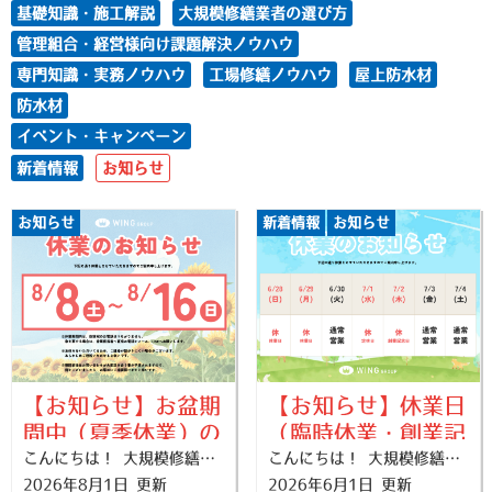
基礎知識・施工解説
大規模修繕業者の選び方
管理組合・経営様向け課題解決ノウハウ
専門知識・実務ノウハウ
工場修繕ノウハウ
屋上防水材
防水材
イベント・キャンペーン
新着情報
お知らせ
お知らせ
新着情報
お知らせ
【お知らせ】お盆期
【お知らせ】休業日
間中（夏季休業）の
（臨時休業・創業記
営業日・休業日のご
こんにちは！ 大規模修繕専門店 修繕ひらまつ です！ いつも当店をご愛顧いただき、誠にありがとうございます。 誠に勝手ながら、下記の日程でお盆期間中の夏季休業をいただきます。 期間中はご不便をおかけいたしますが、何卒ご理解のほどよろしくお願い申し上げます。
念日）のご案内
こんにちは！ 大規模修繕専門店 修繕ひらまつ です！ いつも当店をご愛顧いただき、誠にありがとうございます。 誠に勝手ながら、下記の日程で臨時休業および創業記念日による休業をいただきます。 期間中はご不便をおかけいたしますが、何卒ご理解のほどよろしくお願い申し上げます。
2026年8月1日 更新
2026年6月1日 更新
案内