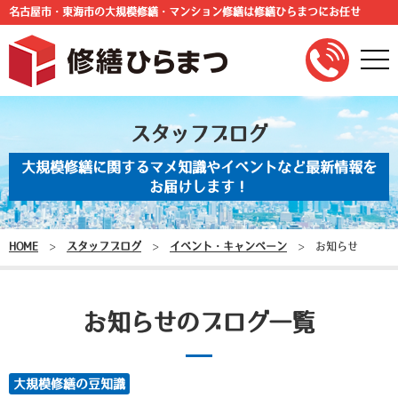
名古屋市・東海市の大規模修繕・マンション修繕は修繕ひらまつにお任せ
togg
navi
スタッフブログ
大規模修繕に関するマメ知識やイベントなど最新情報を
お届けします！
HOME
>
スタッフブログ
>
イベント・キャンペーン
>
お知らせ
お知らせのブログ一覧
大規模修繕の豆知識