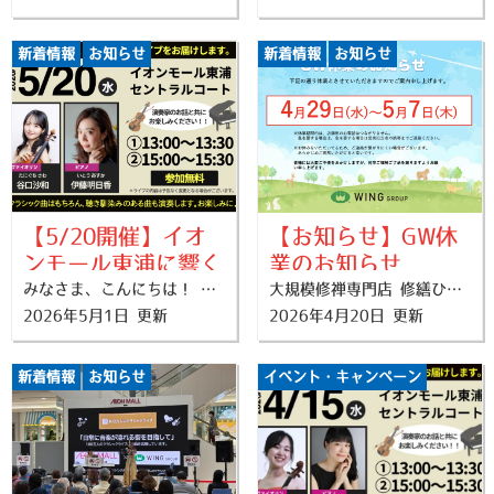
新着情報
お知らせ
新着情報
お知らせ
【5/20開催】イオ
【お知らせ】GW休
ンモール東浦に響く
業のお知らせ
至近距離の生演奏！
みなさま、こんにちは！ 先日開催いたしました「100万人のクラシックライブ」第1回公演では、多くのお客様に足を止めていただき、誠にありがとうございました。 「買い物ついでに本物の音楽に触れられて感動した」「また開催してほしい！」という温かいお声にお応えし、早くも第2回ミニライブの開催が決定いたしました！ ■ 日常に、心がおどる生演奏を 弊社は「日常に音楽が溢れる街を目指して」という活動に賛同し、このライブを応援しています。 ホールでかしこまって聴くクラシックとは違い、演奏家の息遣いが聞こえるほどの「至近距離」で音色を楽しめるのがこのライブの魅力です。 第2回となる今回は、初夏の爽やかな季節にぴったりのプログラムをお届けします。 ■ イベント概要 日程： 2026年5月20日（水） 会場： イオンモール東浦 セントラルコート 時間： 13:00 〜 13:30 15:00 〜 15:30 料金： 参加無料 出演： 谷口 沙和（ヴァイオリン）、伊藤 明日香（ピアノ） ■ 今回のプログラム（予定） 今回のライブは「温故知新」や「記憶」をテーマにした、深みのある選曲となっています。 高見沢俊彦：Flower of life（100クラテーマソング） クライスラー：美しきロスマリン / ベートーヴェンの主題によるロンディーノ モーツァルト：ヴァイオリンとピアノのためのソナタ K.301 ドヴォルザーク：スラブ舞曲 第1番 ブラームス：間奏曲 / スケルツォ ※曲目、曲順は変更となる場合がございます 。 クラシックの名曲はもちろん、皆様が一度は耳にしたことのあるメロディも演奏予定です。演奏家のお二人による、ここでしか聞けない楽曲の解説や楽しいお話もぜひお楽しみに！ ■ 弊社の想い 私たちウインググループは、音楽を通じて地域のみなさまの日常が少しでも彩り豊かになるよう、この活動を継続してサポートしてまいります。当日は今回も、私 早川が共催者として開演前にご挨拶をさせていただきます。 お買い物やお出かけの合間に、ぜひ美しい音色に癒やされにいらしてください。 5月20日、イオンモール東浦にて皆様とお会いできるのを楽しみにしております！ 【今回のアーティスト紹介】 ヴァイオリン：谷口 沙和（たにぐち さわ）さん 豊田市出身。愛知県立芸術大学卒業。豊田文化新人賞を受賞されるなど、東海地方を中心に活発に活動されています。 ピアノ：伊藤 明日香（いとう あすか）さん 愛知県立芸術大学卒業。ボイストレーナーやラウンジ演奏、クラシック伴奏など、多才に活動されています。 【公式情報】 演奏家への応援メッセージや、全国の公演スケジュールはこちら。 100万人のクラシックライブ 公式サイト
大規模修禅専門店 修繕ひらまつです！ 誠に勝手ながら、下記の日程で臨時休業いたします。 【臨時休暇期間】 ★4月29日(水)〜5月7日(木)★ ※5月8日(金)より通常営業いたします。 ※休暇期間中は、各店舗宛のお電話はつながりません。 また、お問い合わせフォームからのご連絡につきましては、5月8日(金)以降に各担当よりご連絡をさせていただきます。
2026年5月1日 更新
2026年4月20日 更新
「100万人のクラシ
ックライブ」第2回
ミニライブのお知ら
新着情報
お知らせ
イベント・キャンペーン
せ
新着情報
お知らせ